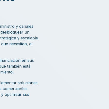
inistro y canales
a desbloquear un
ratégica y escalable
 que necesitan, al
inanciación en sus
 que también está
imiento.
mplementar soluciones
us comerciantes.
y optimizar sus