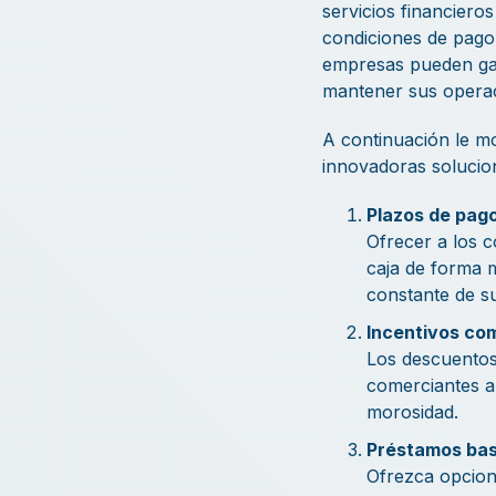
servicios financiero
condiciones de pago 
empresas pueden gar
mantener sus operac
A continuación le mo
innovadoras solucion
Plazos de pago
Ofrecer a los c
caja de forma m
constante de s
Incentivos co
Los descuentos
comerciantes a 
morosidad.
Préstamos bas
Ofrezca opcione