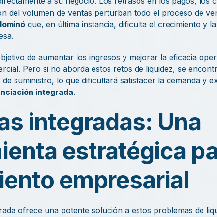
irectamente a su negocio. Los retrasos en los pagos, los 
ón del volumen de ventas perturban todo el proceso de vent
dominó
que, en última instancia, dificulta el crecimiento y la
esa.
etivo de aumentar los ingresos y mejorar la eficacia operat
rcial. Pero si no aborda estos retos de liquidez, se encont
 de suministro, lo que dificultará satisfacer la demanda y e
anciación integrada
.
as integradas: Una
ienta estratégica pa
iento empresarial
grada ofrece una potente solución a estos problemas de liqui