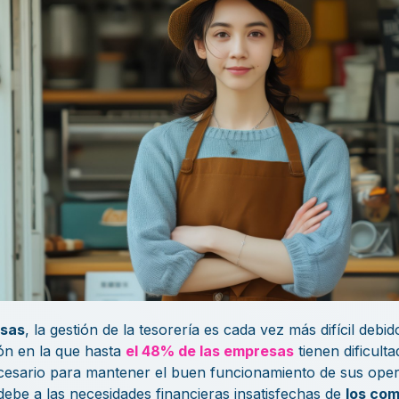
sas
,
la gestión de la tesorería es cada vez más difícil debi
ión en la que hasta
el 48% de las empresas
tienen dificult
ecesario para mantener el buen funcionamiento de sus ope
 debe a las necesidades financieras insatisfechas de
los com