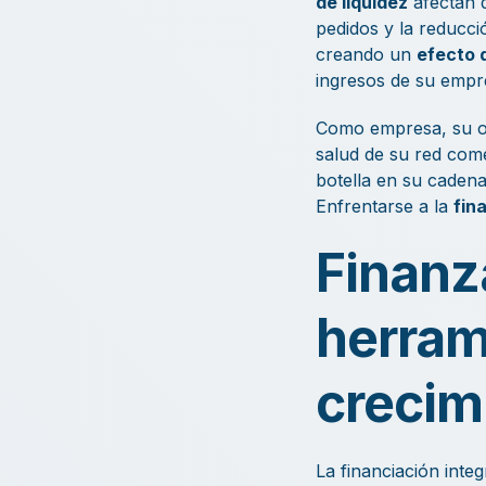
de liquidez
afectan d
pedidos y la reducci
creando un
efecto 
ingresos de su empr
Como empresa, su obj
salud de su red come
botella en su cadena
Enfrentarse a la
fin
Finanz
herram
crecim
La financiación inte