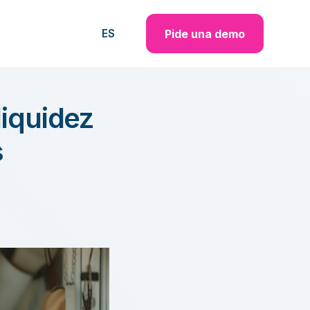
Pide una demo
ES
liquidez
s