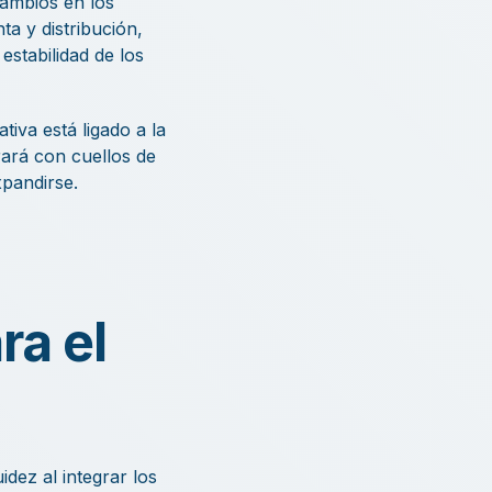
cambios en los
a y distribución,
 estabilidad de los
iva está ligado a la
rará con cuellos de
xpandirse.
ra el
dez al integrar los