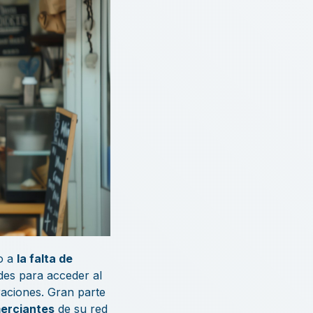
do a
la falta de
ades para acceder al
raciones. Gran parte
erciantes
de su red