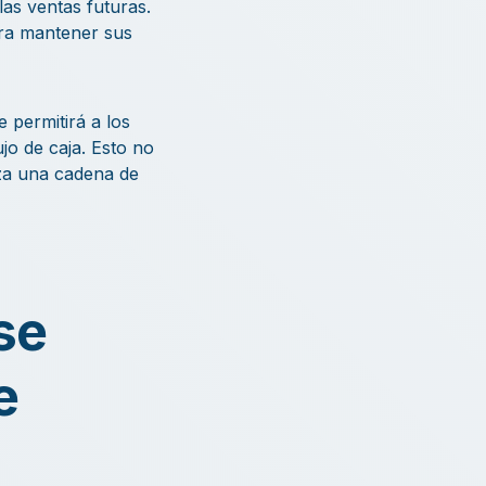
as ventas futuras.
ara mantener sus
 permitirá a los
o de caja. Esto no
iza una cadena de
se
e