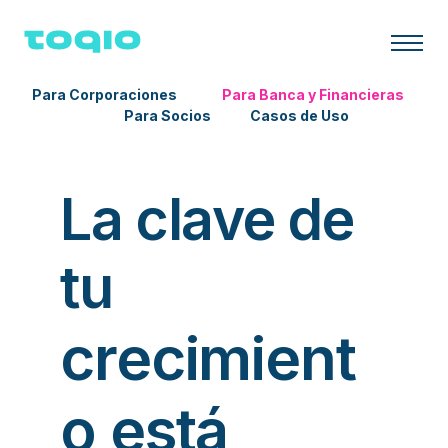
Para Corporaciones
Para B
anca y
Financieras
Para Socios
Casos
de Uso
La clave de
tu
crecimient
o está