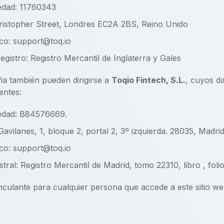
edad: 11760343
hristopher Street, Londres EC2A 2BS, Reino Unido
co: support@toq.io
egistro: Registro Mercantil de Inglaterra y Gales
a también pueden dirigirse a
Toqio Fintech, S.L.
, cuyos da
entes:
edad: B84576669.
Gavilanes, 1, bloque 2, portal 2, 3º izquierda. 28035, Madr
co: support@toq.io
stral: Registro Mercantil de Madrid, tomo 22310, libro , fol
nculante para cualquier persona que accede a este sitio web