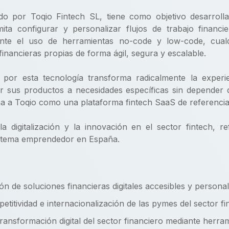
ado por Toqio Fintech SL, tiene como objetivo desarrolla
ita configurar y personalizar flujos de trabajo financi
nte el uso de herramientas no-code y low-code, cua
inancieras propias de forma ágil, segura y escalable.
por esta tecnología transforma radicalmente la experie
r sus productos a necesidades específicas sin depender d
iona a Toqio como una plataforma fintech SaaS de referencia
a digitalización y la innovación en el sector fintech, r
istema emprendedor en España.
ión de soluciones financieras digitales accesibles y personal
titividad e internacionalización de las pymes del sector fi
transformación digital del sector financiero mediante herra