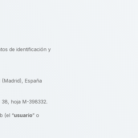
tos de identificación y
id (Madrid), España
io 38, hoja M-398332.
 (el “
usuario
” o