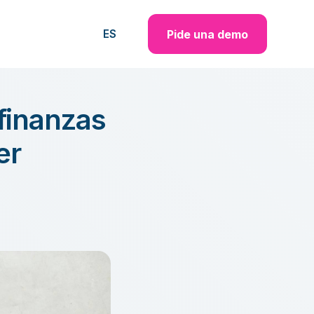
Pide una demo
ES
 finanzas
er