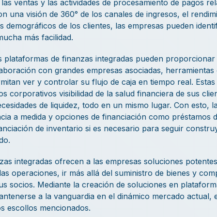
 las ventas y las actividades de procesamiento de pagos re
n una visión de 360° de los canales de ingresos, el rendim
s demográficos de los clientes, las empresas pueden identi
mucha más facilidad.
s plataformas de finanzas integradas pueden proporcionar
laboración con grandes empresas asociadas, herramientas 
rmitan ver y controlar su flujo de caja en tiempo real. Esta
s corporativos visibilidad de la salud financiera de sus cli
necesidades de liquidez, todo en un mismo lugar. Con esto,
cia a medida y opciones de financiación como préstamos de
inanciación de inventario si es necesario para seguir const
do.
nzas integradas ofrecen a las empresas soluciones potentes
r las operaciones, ir más allá del suministro de bienes y c
us socios. Mediante la creación de soluciones en platafor
tenerse a la vanguardia en el dinámico mercado actual, 
s escollos mencionados.