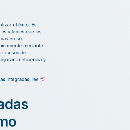
izar el éxito. Es
 escalables que les
emas en su
ápidamente mediante
 procesos de
orar la eficiencia y
as integradas, lee “
5
radas
smo