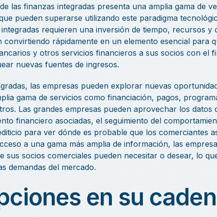
e las finanzas integradas presenta una amplia gama de ven
 que pueden superarse utilizando este paradigma tecnológi
integradas requieren una inversión de tiempo, recursos y 
án convirtiendo rápidamente en un elemento esencial para 
ncarios y otros servicios financieros a sus socios con el fi
uear nuevas fuentes de ingresos.
tegradas, las empresas pueden explorar nuevas oportunida
lia gama de servicios como financiación, pagos, programas
ros. Las grandes empresas pueden aprovechar los datos d
iento financiero asociadas, el seguimiento del comportamien
rediticio para ver dónde es probable que los comerciantes 
l acceso a una gama más amplia de información, las empres
e sus socios comerciales pueden necesitar o desear, lo que
las demandas del mercado.
upciones en su caden