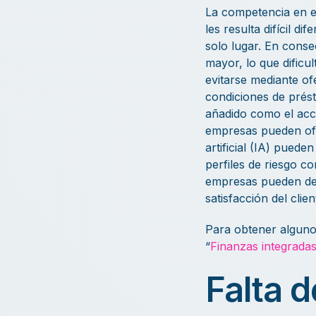
La competencia en 
les resulta difícil 
solo lugar. En cons
mayor, lo que dificu
evitarse mediante o
condiciones de prést
añadido como el acce
empresas pueden ofre
artificial (IA) puede
perfiles de riesgo c
empresas pueden des
satisfacción del clie
Para obtener alguno
“
Finanzas integradas
Falta d