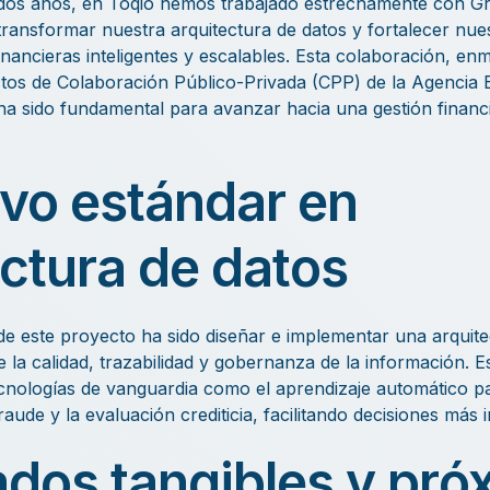
 dos años, en Toqio hemos trabajado estrechamente con Gr
a transformar nuestra arquitectura de datos y fortalecer nu
nancieras inteligentes y escalables.
Esta colaboración, enm
os de Colaboración Público-Privada (CPP) de la Agencia E
 ha sido fundamental para avanzar hacia una gestión fina
vo estándar en
ectura de datos
l de este proyecto ha sido diseñar e implementar una arquit
la calidad, trazabilidad y gobernanza de la información. 
ecnologías de vanguardia como el aprendizaje automático pa
raude y la evaluación crediticia, facilitando decisiones más 
ados tangibles y pró