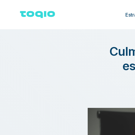
Estr
Culm
es