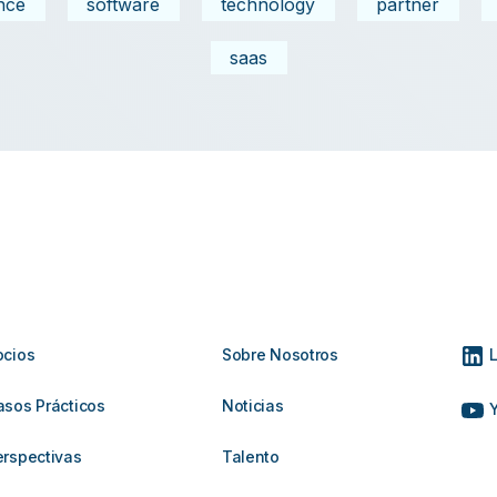
nce
software
technology
partner
saas
ocios
Sobre Nosotros
L
asos Prácticos
Noticias
Y
erspectivas
Talento