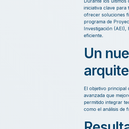
Durante los últimos
iniciativa clave par
ofrecer soluciones fi
programa de Proyect
Investigación (AEI),
eficiente.
Un nue
arquit
El objetivo principa
avanzada que mejore 
permitido integrar t
como el análisis de f
Result