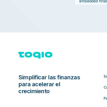
embedded fina
Simplificar las finanzas
S
para acelerar el
C
crecimiento
P