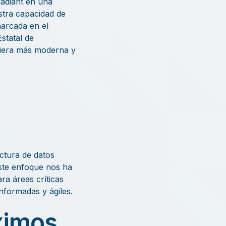
adiant en una
estra capacidad de
arcada en el
statal de
nciera más moderna y
ectura de datos
Este enfoque nos ha
ra áreas críticas
informadas y ágiles.
ximos