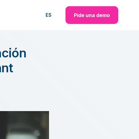
Pide una demo
ES
ación
ant