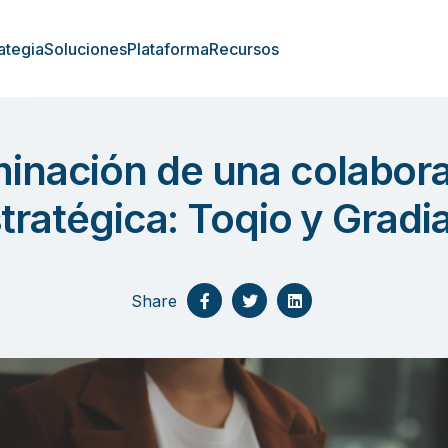
ategia
Soluciones
Plataforma
Recursos
inación de una colabor
tratégica: Toqio y Gradi
Share